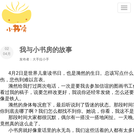
Toggl
navig
我与小书房的故事
02
04月
发布者：大手拉小手
4月2日是世界儿童读书日，也是漪然的生日。总该写点什么
伤，悲伤到难以言表。
漪然给我打过两次电话，一次是要我去参加信谊的图画书工
看过我的稿子，说要怎样改更好，我说你还经常发烧，怎么还要
像是铁人。
漪然的身体每况愈下，最后听说到了昏迷的状态。那段时间
你到底去哪了啊？我们怎么都找不到你。她说，你看，我这不是
那段时间大家都很沉默，偶尔有一搭没一搭地闲扯。一天晚
竟然真的这么走了。
小书房就好像童话里的永无岛，我们这些活着的人都有太多