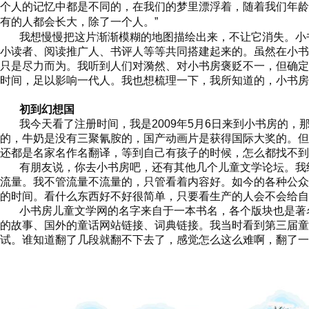
个人的记忆中都是不同的，在我们的梦里漂浮着，随着我们年龄
有的人都会长大，除了一个人。”
我想慢慢把这片渐渐模糊的地图描绘出来，不让它消失。小
小读者、
阅读推广人、
书评人等等共同搭建起来的。虽然在小书
只是尽力而为。我听到人们对
漪然、对小书房褒贬不一，但确定
时间，足以影响一代人。我也想梳理一下，我所知道的，小书房
初到幻想国
我今天看了注册时间，我是
2009年5月6日来到小书房的
的，牛奶是没有三聚氰胺的，国产动画片是获得国际大奖的。但
还都是名家名作名翻译，等到自己有孩子的时候，怎么都找不到
有朋友说，你去小书房吧，还有其他
几个
儿童文学论坛。我
流量。我不管流量不流量的，只管看着内容好。如今的各种公众
的时间。看什么东西好不好很简单，只要看生产的人会不会给自
小书房儿童文学网的名字来自于一本书名，各个版块也是著
的故事、国外的童话网站链接、词典链接。我当时
看到第三届童
试。谁知道翻了几段就翻不下去了，感觉怎么这么难啊，翻了一