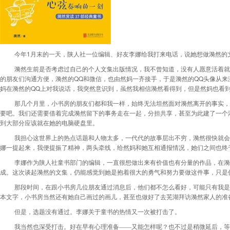
1
今年
月末的一天，陕人社一位编辑、好友李娜给我打来电话，说她想做漪然的
漪然生前是否考虑过自己的个人文集出版情况，我不曾知道，没有人愿意活着就
QQ
QQ
的朋友们沟通方便，漪然的
和微信，也由然妈一齐接手，于是漪然的
头像从来
QQ
妈在漪然的
上对我说话，我突然意识到，虽然我相信漪然看得到，但是然妈也看
那几个月里，小书房的朋友们都和我一样，始终无法坦然面对漪然离开的事实，
要吧。我们还需要借着完成漪然留下的事务走在一起，分担共享，甚至为此建了一个
到大部分应该就在她的电脑硬盘里。
我担心这世界上的热点话题和人物太多，一代代的故事层出不穷，漪然很快就会
娜一提起来，我便提振了精神，两头牵线，给然妈和她互相通报情况，她们之间也终
李娜作为陕人社童书部门的编辑，一直很想做出来有价值也有分量的作品，在漪
成。这次谈起漪然的文集，仍能感觉到她是抱着很大的勇气和努力要做这件事，只是
那段时间，在跟小书房几位朋友通过消息后，他们都不怎么看好，可能只有我是
本文字，小书房当然还有她自己画过的画儿，甚至也做好了去芜湖拜访漪然家人的准
但是，选题没有通过。李娜关于童书的热情又一次被打击了。
我当然也深受打击。好在早有心理准备——又能怎样呢？也不过是稍微延后，等