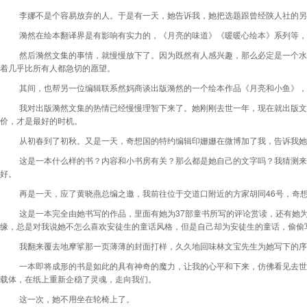
李娜不是个容易放弃的人。于是有一天，她告诉我，她把选题跟曾经陕人社的另
漪然在绘本翻译界是有影响有实力的，《月亮的味道》《暖暖心绘本》系列等，
然后漪然文集的事情，就慢慢放下了。因为既然有人感兴趣，那么必定是一个水
着几乎比所有人都急切的愿望。
其间，也帮另一位编辑联系然妈商谈出版漪然的一个绘本作品《月亮和小鱼》，
我对出版漪然文集的热情已经慢慢理智下来了。她刚刚去世一年，现在就出版文
价，才是最好的时机。
从初春到了初秋。又是一天，奇想国的特约编辑印姗姗在微博加了我，告诉我她
这是一本什么样的书？内容和小书房有关？那么都是她自己的文字吗？我猜测来
好。
46
再是一天，应了黄晓燕总编之邀，我前往位于交道口附近的方家胡同
号，奇
37
这是一本完全由她书写的作品，里面有她为
部童书所写的评论赏读，还有她
缘，总是对我说她不怎么喜欢安徒生的童话风格，但是自己却为安徒生的童话，偷偷
我翻来覆去地摩挲那一页薄薄的封面打样，久久地回味林文宝先生为她写下的序
一本即将成形的书是如此的具有神奇的魔力，让我的心平和下来，仿佛看见去世
载体，在纸上重新企稳了灵魂，走向我们。
这一次，她不用坐在轮椅上了。