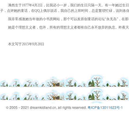
漪然生于
1977
年
4
月
2
日，比我还小一岁，我们的生日只隔一天。有一年她过生日
子，点评她的童话，在
QQ
上偶尔说话，我自己的上班时间，总是繁琐忙碌，说到各
我非常感激她当年做的小书房网站，那个可以发原创童话的论坛
“
永无岛
”
，在那
她是个理想主义者，也许，所有的理想主义者都有自己永不放弃的执念。昨夜天
本文写于
2015
年
9
月
28
日
© 2005－2021 dreamkidland.cn, all rights reserved.
粤ICP备13011623号-1