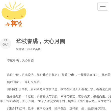
Toggl
navig
华枝春满，天心月圆
21
09月
发布者：涉江采芙蕖
华枝春满，天心月圆
昨日中秋，月光皎洁，那种我给它起名叫
“
秋香
”
的树，一棵棵站在江边，无比芳
然后回家，一路灯火光明。
回到家打开手机，看到漪然离世的消息。我站在阳台久久看着江水，看着远处仍
生命是这样一个过程，所有喜悦与哀愁，幸福与痛苦，交织而来，挟裹而去。我
字：
“
华枝春满，天心月圆。
”
每个人都是哭着来的，然而有人能平静安然，离世时拈
我提到李叔同，也许，在内心深处，隐约在想，这样的一生，便是我的理想。