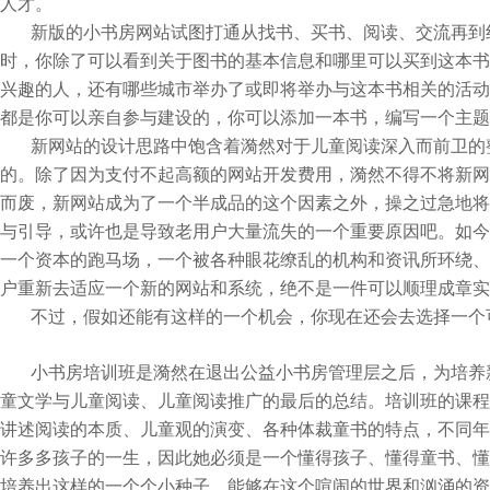
人才。
新版的小书房网站试图打通从找书、买书、阅读、交流再到
时，你除了可以看到关于图书的基本信息和哪里可以买到这本书
兴趣的人，还有哪些城市举办了或即将举办与这本书相关的活动
都是你可以亲自参与建设的，你可以添加一本书，编写一个主题
新网站的设计思路中饱含着漪然对于儿童阅读深入而前卫的
的。除了因为支付不起高额的网站开发费用，漪然不得不将新网
而废，新网站成为了一个半成品的这个因素之外，操之过急地将
与引导，或许也是导致老用户大量流失的一个重要原因吧。如今
一个资本的跑马场，一个被各种眼花缭乱的机构和资讯所环绕、
户重新去适应一个新的网站和系统，绝不是一件可以顺理成章实
不过，假如还能有这样的一个机会，你现在还会去选择一个
小书房培训班是漪然在退出公益小书房管理层之后，为培养
童文学与儿童阅读、儿童阅读推广的最后的总结。培训班的课程
讲述阅读的本质、儿童观的演变、各种体裁童书的特点，不同年
许多多孩子的一生，因此她必须是一个懂得孩子、懂得童书、懂
培养出这样的一个个小种子，能够在这个喧闹的世界和汹涌的资