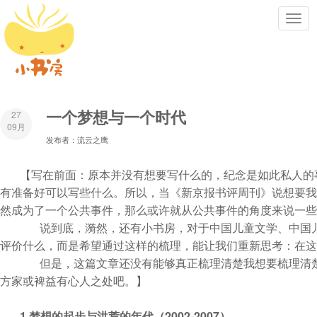
Toggl
navig
一个梦想与一个时代
27
09月
发布者：流云之鹰
【写在前面：
原本并没有想要写什么的，纪念是如此私人的
有准备好可以写些什么。所以，当《新京报书评周刊》说想要我
然成为了一个公共事件，那么或许就从公共事件的角度来说一些
       说到底，漪然，还有小书房，对于中国儿童文学、中国儿童阅读推广来说，究竟意味着什么呢？这是我现在唯一还想去弄明白的事，不是为了
评价什么，而是希望通过这样的梳理，能让我们重新思考：在这
       但是，这篇文章还没有能够真正梳理清楚我想要梳理清楚的东西，仅仅还只是一个很疏浅的回顾。但既然写了，也就放出来吧。或许能有就教
方家或裨益有心人之处吧。】
1.
2002-2007
梦想的起步与洪荒的年代（
）