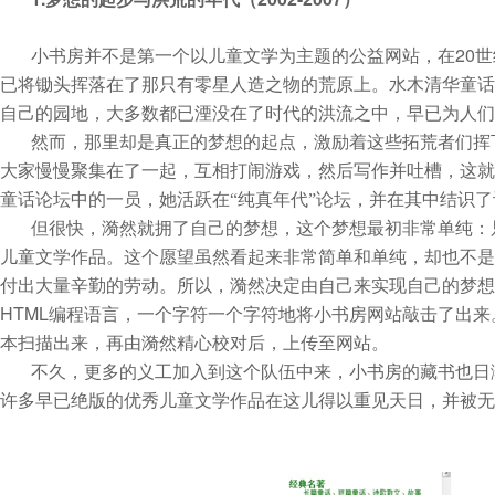
20
小书房并不是第一个以儿童文学为主题的公益网站，在
世
已将锄头挥落在了那只有零星人造之物的荒原上。水木清华童话
自己的园地，大多数都已湮没在了时代的洪流之中，早已为人们
然而，那里却是真正的梦想的起点，激励着这些拓荒者们挥
大家慢慢聚集在了一起，互相打闹游戏，然后写作并吐槽，这就
童话论坛中的一员，她活跃在“纯真年代”论坛，并在其中结识
但很快，漪然就拥了自己的梦想，这个梦想最初非常单纯：
儿童文学作品。这个愿望虽然看起来非常简单和单纯，却也不是
付出大量辛勤的劳动。所以，漪然决定由自己来实现自己的梦想
HTML
编程语言，一个字符一个字符地将小书房网站敲击了出来
本扫描出来，再由漪然精心校对后，上传至网站。
不久，更多的义工加入到这个队伍中来，小书房的藏书也日
许多早已绝版的优秀儿童文学作品在这儿得以重见天日，并被无