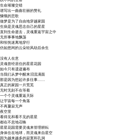
生命璀璨交错
谱写出一曲曲壮丽的赞礼
慷慨的悲歌
做梦是为了自由地穿越家园
生病是灵魂思念自己的星星
直到生命逝去，灵魂重返宇宙之中
无所事事地飘荡
和怅恍迷离地穿行
仿如悠闲的云朵轻风劫后余生
没有人在意
灵魂曾经居住的星星花园
如今只有遗迹遍布
当我们从梦中醒来泪流满面
那是因为想起许多往事……
真正的家园一片荒芜
无时无刻不在等着
一个个灵魂重返天际
让宇宙每一个角落
不再夐寂无声
夜空里
看得见和看不见的星星
都在不息地召唤
星星花园需要灵魂来管理耕耘
身体住在地球，而灵魂来自星空
因为越来越多的寂寞和孔洞