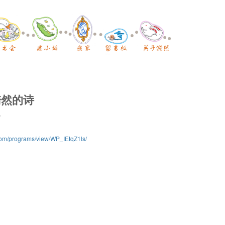
漪然的诗
子
com/programs/view/WP_IEtqZ1ls/