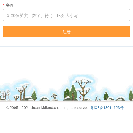
密码
注册
© 2005－2021 dreamkidland.cn, all rights reserved.
粤ICP备13011623号-1