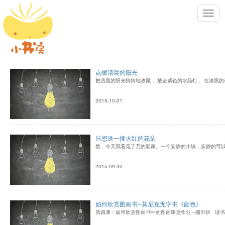
Toggl
navig
点燃清晨的阳光
把清晨的阳光悄悄地收藏， 放进紫色的水晶灯， 在漆黑的
2015-10-01
只想送一捧火红的花朵
然，今天我看见了乃的新家。一个安静的小镇，安静的可以
2015-09-30
如何欣赏图画书--莫尼克无字书《颜色》
第四课：如何欣赏图画书中的图画课堂作业 --圆月饼 读书