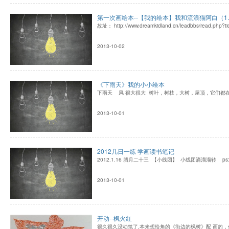
第一次画绘本--【我的绘本】我和流浪猫阿白（1.
故址： http://www.dreamkidland.cn/leadbbs/read.php?ti
2013-10-02
《下雨天》我的小小绘本
下雨天 风 很大很大 树叶，树枝，大树，屋顶，它们都
2013-10-01
2012几日一练 学画读书笔记
2012.1.16 腊月二十三 【小线团】 小线团滴溜溜转 ps
2013-10-01
开动--枫火红
很久很久没动笔了,本来想给角的《街边的枫树》配 画的