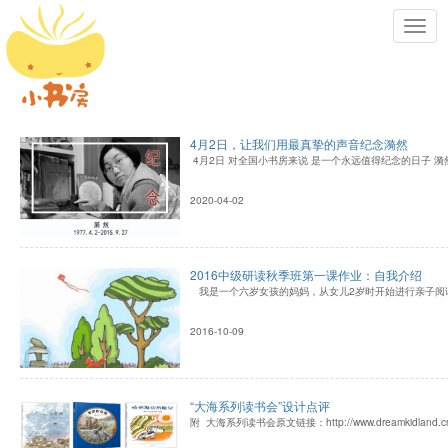
Toggl
navig
4月2日，让我们用最真挚的声音纪念漪然
4月2日 对全国小书房来说 是一个永远值得纪念的日子 
2020-04-02
2016中级研读秋季班第一课作业：自我介绍
我是一个六岁女孩的妈妈，从女儿2岁时开始进行亲子阅
2016-10-09
“大海系列读书会”设计点评
附 大海系列读书会原文链接：http://www.dreamkidland.cn/sit