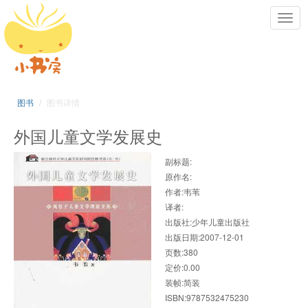
Toggl
navig
图书
图书详情
外国儿童文学发展史
副标题:
原作名:
作者:韦苇
译者:
出版社:少年儿童出版社
出版日期:2007-12-01
页数:380
定价:0.00
装帧:简装
ISBN:9787532475230