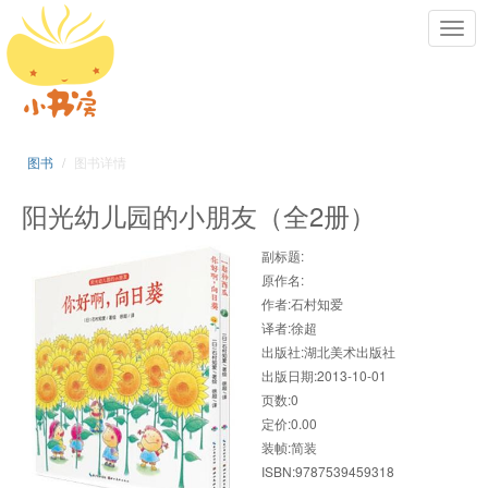
Toggl
navig
图书
图书详情
阳光幼儿园的小朋友（全2册）
副标题:
原作名:
作者:石村知爱
译者:徐超
出版社:湖北美术出版社
出版日期:2013-10-01
页数:0
定价:0.00
装帧:简装
ISBN:9787539459318