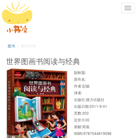
Toggl
navig
图书
图书详情
世界图画书阅读与经典
副标题:
原作名:
作者:彭懿
译者:
出版社:接力出版社
出版日期:2011-9-01
页数:303
定价:0.00
装帧:简装
ISBN:9787544819596