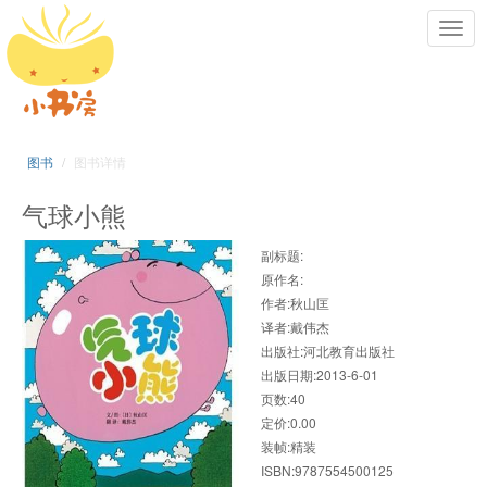
Toggl
navig
图书
图书详情
气球小熊
副标题:
原作名:
作者:秋山匡
译者:戴伟杰
出版社:河北教育出版社
出版日期:2013-6-01
页数:40
定价:0.00
装帧:精装
ISBN:9787554500125