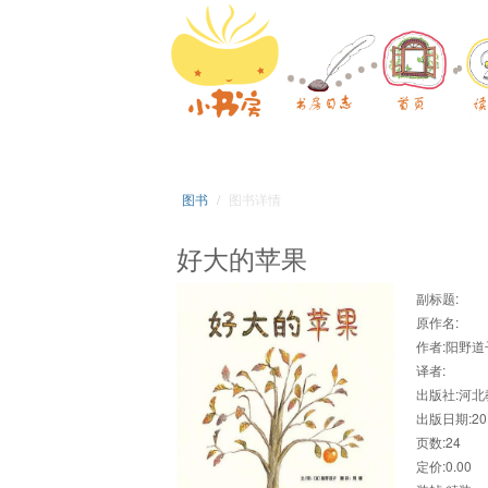
图书
图书详情
好大的苹果
副标题:
原作名:
作者:阳野道
译者:
出版社:河
出版日期:201
页数:24
定价:0.00