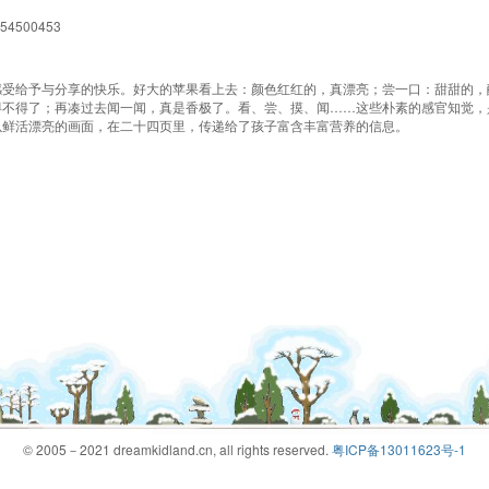
554500453
感受给予与分享的快乐。好大的苹果看上去：颜色红红的，真漂亮；尝一口：甜甜的，
得不得了；再凑过去闻一闻，真是香极了。看、尝、摸、闻……这些朴素的感官知觉，
以鲜活漂亮的画面，在二十四页里，传递给了孩子富含丰富营养的信息。
© 2005－2021 dreamkidland.cn, all rights reserved.
粤ICP备13011623号-1