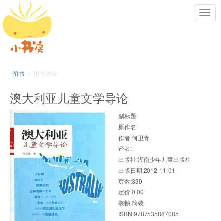
Toggl
navig
图书
图书详情
澳大利亚儿童文学导论
副标题:
原作名:
作者:何卫青
译者:
出版社:湖南少年儿童出版社
出版日期:2012-11-01
页数:330
定价:0.00
装帧:简装
ISBN:9787535887085