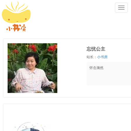
Toggl
navig
忘忧公主
站长：
小书房
怀念漪然