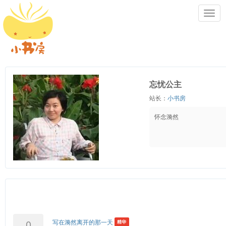
Toggl
navig
忘忧公主
站长：
小书房
怀念漪然
0
写在漪然离开的那一天
精华