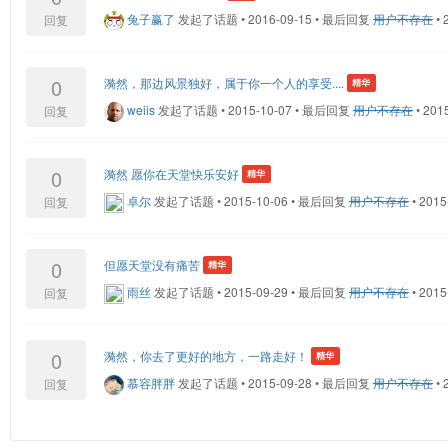
兔子赢了
发起了话题
•
2016-09-15
•
最后回复
用户不存在
•
2
回复
0
漪然，那边风景独好，属于你一个人的享受....
精华
weiis
发起了话题
•
2015-10-07
•
最后回复
用户不存在
•
2015
回复
0
漪然 愿你在天堂快乐安好
精华
卓尔
发起了话题
•
2015-10-06
•
最后回复
用户不存在
•
2015-
回复
0
但愿天堂没有痛苦
精华
雨丝
发起了话题
•
2015-09-29
•
最后回复
用户不存在
•
2015-
回复
0
漪然，你去了更好的地方，一路走好！
精华
慕容胖胖
发起了话题
•
2015-09-28
•
最后回复
用户不存在
•
2
回复